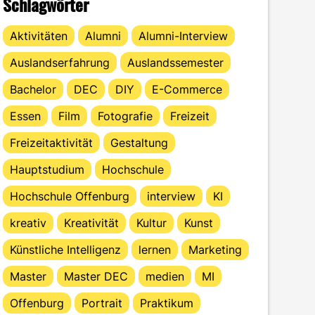
Schlagwörter
Aktivitäten
Alumni
Alumni-Interview
Auslandserfahrung
Auslandssemester
Bachelor
DEC
DIY
E-Commerce
Essen
Film
Fotografie
Freizeit
Freizeitaktivität
Gestaltung
Hauptstudium
Hochschule
Hochschule Offenburg
interview
KI
kreativ
Kreativität
Kultur
Kunst
Künstliche Intelligenz
lernen
Marketing
Master
Master DEC
medien
MI
Offenburg
Portrait
Praktikum