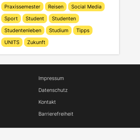
Praxissemester
Reisen
Social Media
Sport
Student
Studenten
Studentenleben
Studium
Tipps
UNITS
Zukunft
Impressum
Datenschutz
Kontakt
Barrierefreiheit