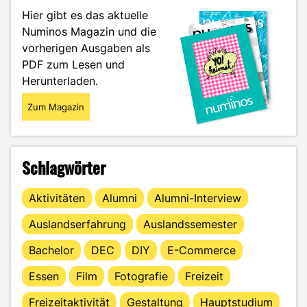
an
Hier gibt es das aktuelle
International
Numinos Magazin und die
Student"
vorherigen Ausgaben als
PDF zum Lesen und
Herunterladen.
Zum Magazin
Schlagwörter
Aktivitäten
Alumni
Alumni-Interview
Auslandserfahrung
Auslandssemester
Bachelor
DEC
DIY
E-Commerce
Essen
Film
Fotografie
Freizeit
Freizeitaktivität
Gestaltung
Hauptstudium