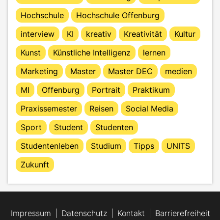
Hochschule
Hochschule Offenburg
interview
KI
kreativ
Kreativität
Kultur
Kunst
Künstliche Intelligenz
lernen
Marketing
Master
Master DEC
medien
MI
Offenburg
Portrait
Praktikum
Praxissemester
Reisen
Social Media
Sport
Student
Studenten
Studentenleben
Studium
Tipps
UNITS
Zukunft
Impressum
Datenschutz
Kontakt
Barrierefreiheit