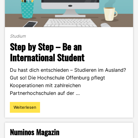
Studium
Step by Step – Be an
International Student
Du hast dich entschieden – Studieren im Ausland?
Gut so! Die Hochschule Offenburg pflegt
Kooperationen mit zahlreichen
Partnerhochschulen auf der …
Weiterlesen
"Step
by
Step
–
Numinos Magazin
Be