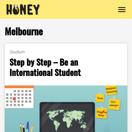
Zum
Inhalt
Melbourne
springen
Studium
Step by Step – Be an
International Student