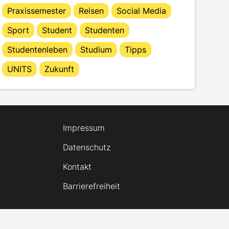
Praxissemester
Reisen
Social Media
Sport
Student
Studenten
Studentenleben
Studium
Tipps
UNITS
Zukunft
Impressum
Datenschutz
Kontakt
Barrierefreiheit