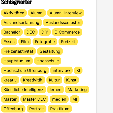
Schlagwörter
Aktivitäten
Alumni
Alumni-Interview
Auslandserfahrung
Auslandssemester
Bachelor
DEC
DIY
E-Commerce
Essen
Film
Fotografie
Freizeit
Freizeitaktivität
Gestaltung
Hauptstudium
Hochschule
Hochschule Offenburg
interview
KI
kreativ
Kreativität
Kultur
Kunst
Künstliche Intelligenz
lernen
Marketing
Master
Master DEC
medien
MI
Offenburg
Portrait
Praktikum