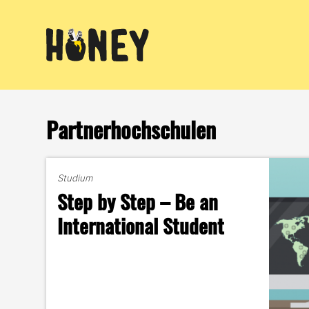
Zum
Inhalt
springen
Partnerhochschulen
Studium
Step by Step – Be an
International Student