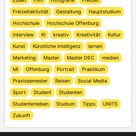
Freizeitaktivität
Gestaltung
Hauptstudium
Hochschule
Hochschule Offenburg
interview
KI
kreativ
Kreativität
Kultur
Kunst
Künstliche Intelligenz
lernen
Marketing
Master
Master DEC
medien
MI
Offenburg
Portrait
Praktikum
Praxissemester
Reisen
Social Media
Sport
Student
Studenten
Studentenleben
Studium
Tipps
UNITS
Zukunft