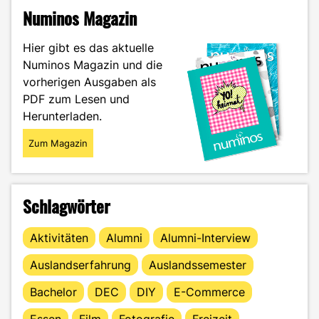
für
Numinos Magazin
Rentner?
Das
Hier gibt es das aktuelle
Hobby
Numinos Magazin und die
Modellbau
vorherigen Ausgaben als
als
Ausgleich
PDF zum Lesen und
zum
Herunterladen.
Studium"
Zum Magazin
Schlagwörter
Aktivitäten
Alumni
Alumni-Interview
Auslandserfahrung
Auslandssemester
Bachelor
DEC
DIY
E-Commerce
Essen
Film
Fotografie
Freizeit