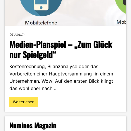
Studium
Medien-Planspiel – „Zum Glück
nur Spielgeld“
Kostenrechnung, Bilanzanalyse oder das
Vorbereiten einer Hauptversammlung in einem
Unternehmen. Wow! Auf den ersten Blick klingt
das wohl eher nach …
Weiterlesen
"Medien-
Planspiel
–
„Zum
Numinos Magazin
Glück