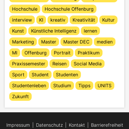
Hochschule
Hochschule Offenburg
interview
KI
kreativ
Kreativität
Kultur
Kunst
Künstliche Intelligenz
lernen
Marketing
Master
Master DEC
medien
MI
Offenburg
Portrait
Praktikum
Praxissemester
Reisen
Social Media
Sport
Student
Studenten
Studentenleben
Studium
Tipps
UNITS
Zukunft
Impressum
Datenschutz
Kontakt
Barrierefreiheit