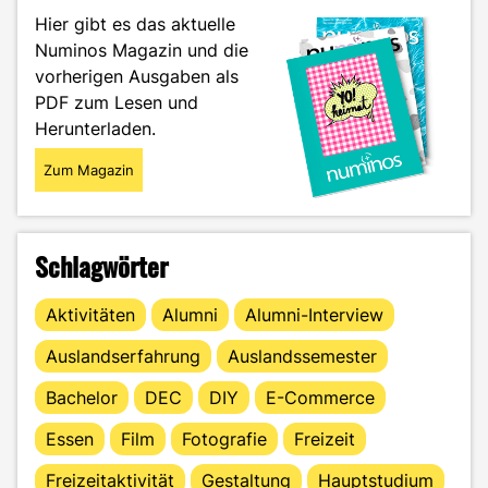
nur
Hier gibt es das aktuelle
Spielgeld“"
Numinos Magazin und die
vorherigen Ausgaben als
PDF zum Lesen und
Herunterladen.
Zum Magazin
Schlagwörter
Aktivitäten
Alumni
Alumni-Interview
Auslandserfahrung
Auslandssemester
Bachelor
DEC
DIY
E-Commerce
Essen
Film
Fotografie
Freizeit
Freizeitaktivität
Gestaltung
Hauptstudium