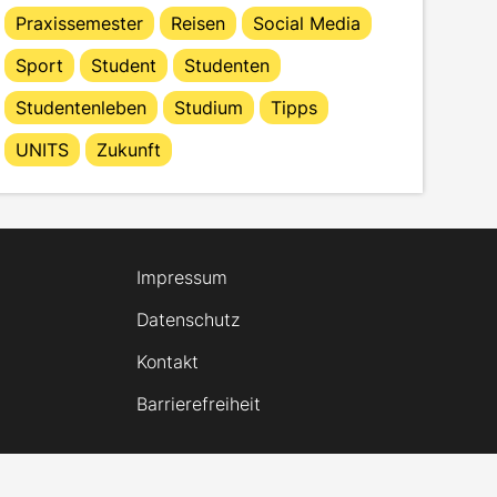
Praxissemester
Reisen
Social Media
Sport
Student
Studenten
Studentenleben
Studium
Tipps
UNITS
Zukunft
Impressum
Datenschutz
Kontakt
Barrierefreiheit