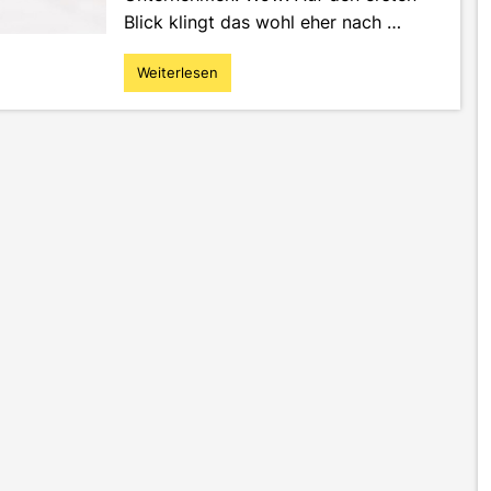
Blick klingt das wohl eher nach …
Weiterlesen
"Medien-
Planspiel
–
„Zum
Glück
nur
Spielgeld“"