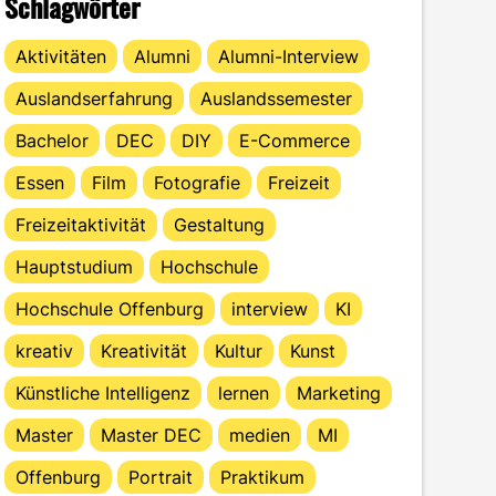
Schlagwörter
Aktivitäten
Alumni
Alumni-Interview
Auslandserfahrung
Auslandssemester
Bachelor
DEC
DIY
E-Commerce
Essen
Film
Fotografie
Freizeit
Freizeitaktivität
Gestaltung
Hauptstudium
Hochschule
Hochschule Offenburg
interview
KI
kreativ
Kreativität
Kultur
Kunst
Künstliche Intelligenz
lernen
Marketing
Master
Master DEC
medien
MI
Offenburg
Portrait
Praktikum