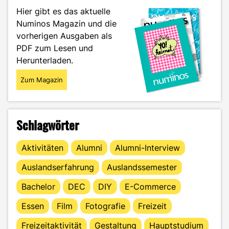
NBA
Hier gibt es das aktuelle
lernen
Numinos Magazin und die
können"
vorherigen Ausgaben als
PDF zum Lesen und
Herunterladen.
Zum Magazin
Schlagwörter
Aktivitäten
Alumni
Alumni-Interview
Auslandserfahrung
Auslandssemester
Bachelor
DEC
DIY
E-Commerce
Essen
Film
Fotografie
Freizeit
Freizeitaktivität
Gestaltung
Hauptstudium