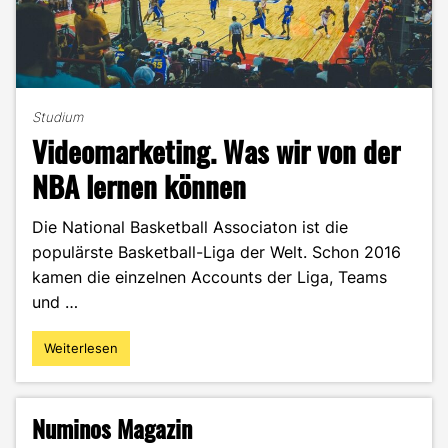
Studium
Videomarketing. Was wir von der
NBA lernen können
Die National Basketball Associaton ist die
populärste Basketball-Liga der Welt. Schon 2016
kamen die einzelnen Accounts der Liga, Teams
und …
Weiterlesen
"Videomarketing.
Was
wir
von
Numinos Magazin
der