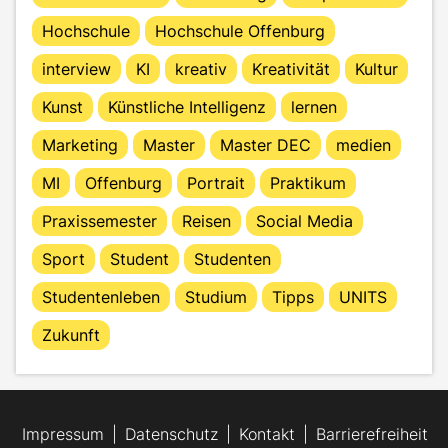
Hochschule
Hochschule Offenburg
interview
KI
kreativ
Kreativität
Kultur
Kunst
Künstliche Intelligenz
lernen
Marketing
Master
Master DEC
medien
MI
Offenburg
Portrait
Praktikum
Praxissemester
Reisen
Social Media
Sport
Student
Studenten
Studentenleben
Studium
Tipps
UNITS
Zukunft
Impressum
Datenschutz
Kontakt
Barrierefreiheit