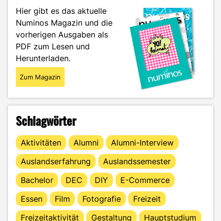
für
Hier gibt es das aktuelle
Medienbegeisterte"
Numinos Magazin und die
vorherigen Ausgaben als
PDF zum Lesen und
Herunterladen.
Zum Magazin
Schlagwörter
Aktivitäten
Alumni
Alumni-Interview
Auslandserfahrung
Auslandssemester
Bachelor
DEC
DIY
E-Commerce
Essen
Film
Fotografie
Freizeit
Freizeitaktivität
Gestaltung
Hauptstudium