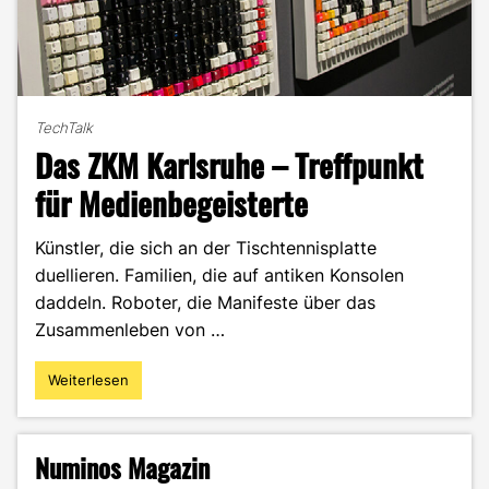
TechTalk
Das ZKM Karlsruhe – Treffpunkt
für Medienbegeisterte
Künstler, die sich an der Tischtennisplatte
duellieren. Familien, die auf antiken Konsolen
daddeln. Roboter, die Manifeste über das
Zusammenleben von …
Weiterlesen
"Das
ZKM
Karlsruhe
–
Numinos Magazin
Treffpunkt