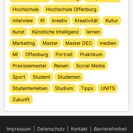
Hochschule
Hochschule Offenburg
interview
KI
kreativ
Kreativität
Kultur
Kunst
Künstliche Intelligenz
lernen
Marketing
Master
Master DEC
medien
MI
Offenburg
Portrait
Praktikum
Praxissemester
Reisen
Social Media
Sport
Student
Studenten
Studentenleben
Studium
Tipps
UNITS
Zukunft
Impressum
Datenschutz
Kontakt
Barrierefreiheit