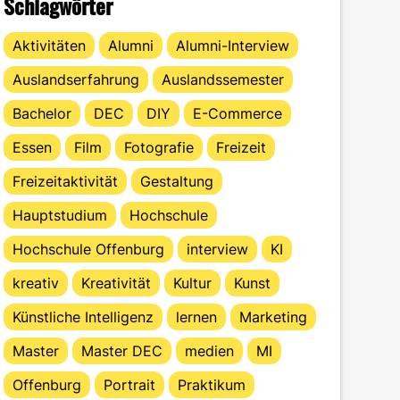
Schlagwörter
Aktivitäten
Alumni
Alumni-Interview
Auslandserfahrung
Auslandssemester
Bachelor
DEC
DIY
E-Commerce
Essen
Film
Fotografie
Freizeit
Freizeitaktivität
Gestaltung
Hauptstudium
Hochschule
Hochschule Offenburg
interview
KI
kreativ
Kreativität
Kultur
Kunst
Künstliche Intelligenz
lernen
Marketing
Master
Master DEC
medien
MI
Offenburg
Portrait
Praktikum