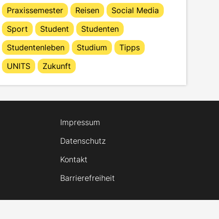
Praxissemester
Reisen
Social Media
Sport
Student
Studenten
Studentenleben
Studium
Tipps
UNITS
Zukunft
Impressum
Datenschutz
Kontakt
Barrierefreiheit