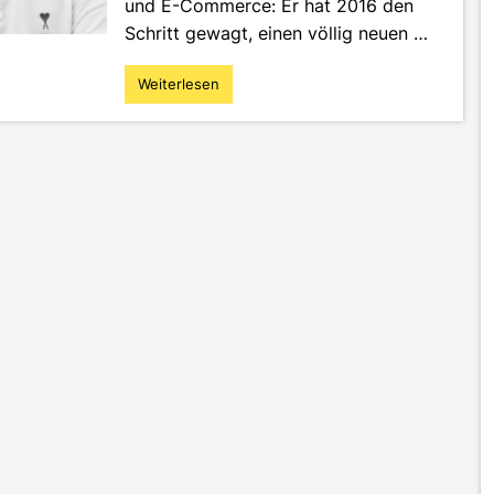
und E-Commerce: Er hat 2016 den
Schritt gewagt, einen völlig neuen …
Weiterlesen
"Alumnus
Julian
Fautz
–
ein
waschechter
DEC-
Pionier"