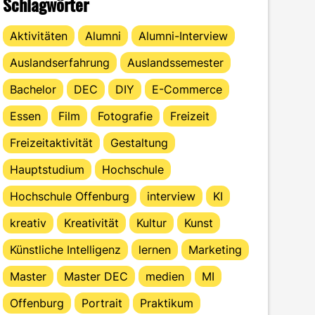
Schlagwörter
Aktivitäten
Alumni
Alumni-Interview
Auslandserfahrung
Auslandssemester
Bachelor
DEC
DIY
E-Commerce
Essen
Film
Fotografie
Freizeit
Freizeitaktivität
Gestaltung
Hauptstudium
Hochschule
Hochschule Offenburg
interview
KI
kreativ
Kreativität
Kultur
Kunst
Künstliche Intelligenz
lernen
Marketing
Master
Master DEC
medien
MI
Offenburg
Portrait
Praktikum