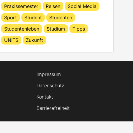
Praxissemester
Reisen
Social Media
Sport
Student
Studenten
Studentenleben
Studium
Tipps
UNITS
Zukunft
Impressum
Datenschutz
Kontakt
Barrierefreiheit