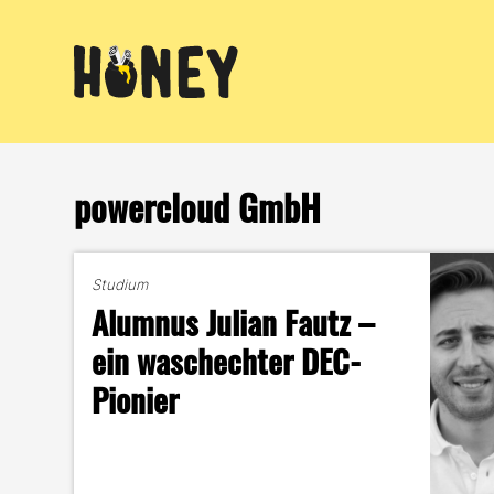
Zum
Inhalt
springen
powercloud GmbH
Studium
Alumnus Julian Fautz –
ein waschechter DEC-
Pionier