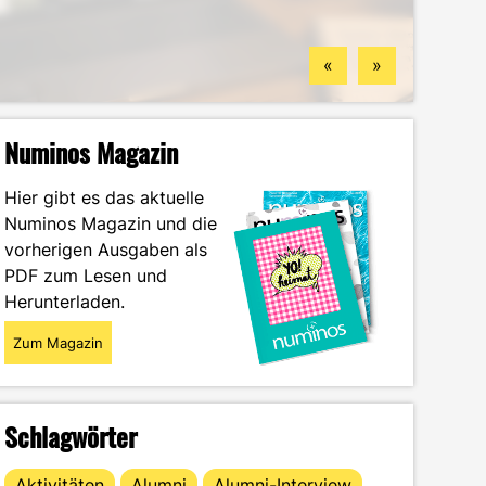
Standorten
finden könntest
Wintersemester
Portrait
«
»
Numinos Magazin
Hier gibt es das aktuelle
Numinos Magazin und die
vorherigen Ausgaben als
PDF zum Lesen und
Herunterladen.
Zum Magazin
Schlagwörter
Aktivitäten
Alumni
Alumni-Interview