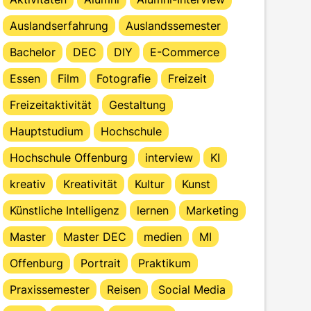
Auslandserfahrung
Auslandssemester
Bachelor
DEC
DIY
E-Commerce
Essen
Film
Fotografie
Freizeit
Freizeitaktivität
Gestaltung
Hauptstudium
Hochschule
Hochschule Offenburg
interview
KI
kreativ
Kreativität
Kultur
Kunst
Künstliche Intelligenz
lernen
Marketing
Master
Master DEC
medien
MI
Offenburg
Portrait
Praktikum
Praxissemester
Reisen
Social Media