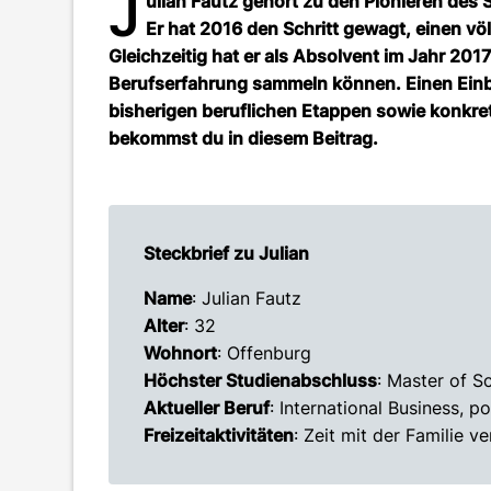
J
ulian Fautz gehört zu den Pionieren de
Er hat 2016 den Schritt gewagt, einen 
Gleichzeitig hat er als Absolvent im Jahr 201
Berufserfahrung sammeln können. Einen Einbl
bisherigen beruflichen Etappen sowie konkre
bekommst du in diesem Beitrag.
Steckbrief zu Julian
Name
: Julian Fautz
Alter
: 32
Wohnort
: Offenburg
Höchster Studienabschluss
: Master of 
Aktueller Beruf
: International Business,
Freizeitaktivitäten
: Zeit mit der Familie v