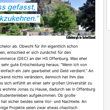
ss gefasst,
kzukehren.”
Edinburgh in Schottland
helor ab. Obwohl für ihn eigentlich schon
en, entschied er sich zunächst für den
ommerce (DEC) an der HS Offenburg. Was eher
als sehr gute Entscheidung heraus. “Wenn ich von
einfach ein Jahr gearbeitet und Geld verdient.” An
ckend nichts verändern, dennoch hat ihm das
s sich anfühlt an einer sehr großen Universität zu
s wohnte Jonas zu Hause, dadurch sei in Offenburg
 Studentenleben aufgekommen. Ob große
hat sicher beides seine Vor- und Nachteile. An
nige Projekte seien zwar etwas chaotisch