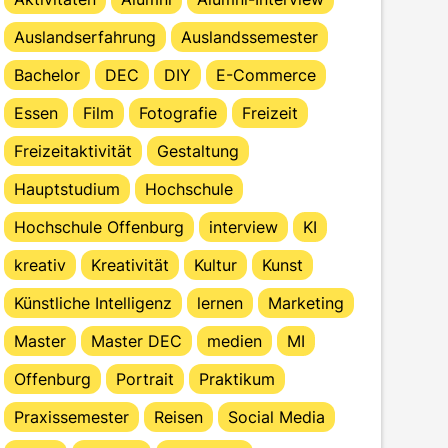
Auslandserfahrung
Auslandssemester
Bachelor
DEC
DIY
E-Commerce
Essen
Film
Fotografie
Freizeit
Freizeitaktivität
Gestaltung
Hauptstudium
Hochschule
Hochschule Offenburg
interview
KI
kreativ
Kreativität
Kultur
Kunst
Künstliche Intelligenz
lernen
Marketing
Master
Master DEC
medien
MI
Offenburg
Portrait
Praktikum
Praxissemester
Reisen
Social Media