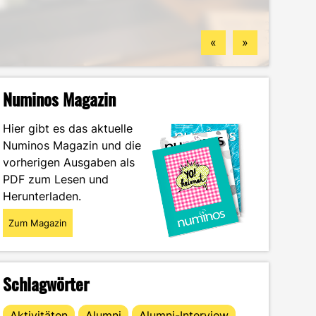
Standorten
finden könntest
Wintersemester
Portrait
«
»
Numinos Magazin
Hier gibt es das aktuelle
Numinos Magazin und die
vorherigen Ausgaben als
PDF zum Lesen und
Herunterladen.
Zum Magazin
Schlagwörter
Aktivitäten
Alumni
Alumni-Interview