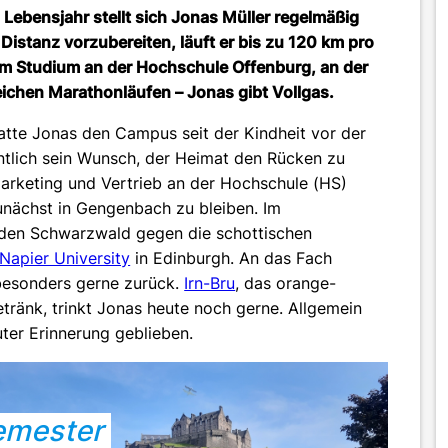
 Lebensjahr stellt sich Jonas Müller regelmäßig
Distanz vorzubereiten, läuft er bis zu 120 km pro
 im Studium an der Hochschule Offenburg, an der
reichen Marathonläufen – Jonas gibt Vollgas.
tte Jonas den Campus seit der Kindheit vor der
ntlich sein Wunsch, der Heimat den Rücken zu
rketing und Vertrieb an der Hochschule (HS)
nächst in Gengenbach zu bleiben. Im
 den Schwarzwald gegen die schottischen
Napier University
in Edinburgh. An das Fach
 besonders gerne zurück.
Irn-Bru
, das orange-
getränk, trinkt Jonas heute noch gerne. Allgemein
uter Erinnerung geblieben.
emester