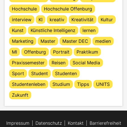
Hochschule
Hochschule Offenburg
interview
KI
kreativ
Kreativität
Kultur
Kunst
Künstliche Intelligenz
lernen
Marketing
Master
Master DEC
medien
MI
Offenburg
Portrait
Praktikum
Praxissemester
Reisen
Social Media
Sport
Student
Studenten
Studentenleben
Studium
Tipps
UNITS
Zukunft
Impressum
Datenschutz
Kontakt
Barrierefreiheit