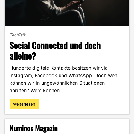
TechTalk
Social Connected und doch
alleine?
Hunderte digitale Kontakte besitzen wir via
Instagram, Facebook und WhatsApp. Doch wen
können wir in ungewöhnlichen Situationen
anrufen? Wem können …
Weiterlesen
"Social
Connected
und
doch
Numinos Magazin
alleine?"