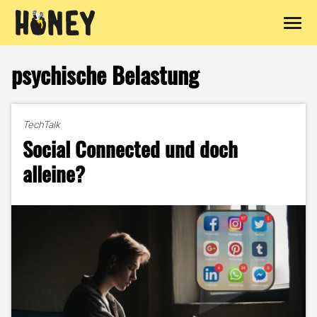
Zum
Inhalt
psychische Belastung
springen
TechTalk
Social Connected und doch
alleine?