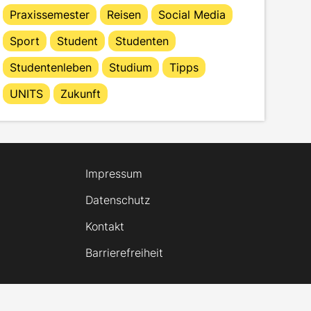
Praxissemester
Reisen
Social Media
Sport
Student
Studenten
Studentenleben
Studium
Tipps
UNITS
Zukunft
Impressum
Datenschutz
Kontakt
Barrierefreiheit