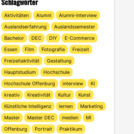
Schlagwörter
Aktivitäten
Alumni
Alumni-Interview
Auslandserfahrung
Auslandssemester
Bachelor
DEC
DIY
E-Commerce
Essen
Film
Fotografie
Freizeit
Freizeitaktivität
Gestaltung
Hauptstudium
Hochschule
Hochschule Offenburg
interview
KI
kreativ
Kreativität
Kultur
Kunst
Künstliche Intelligenz
lernen
Marketing
Master
Master DEC
medien
MI
Offenburg
Portrait
Praktikum