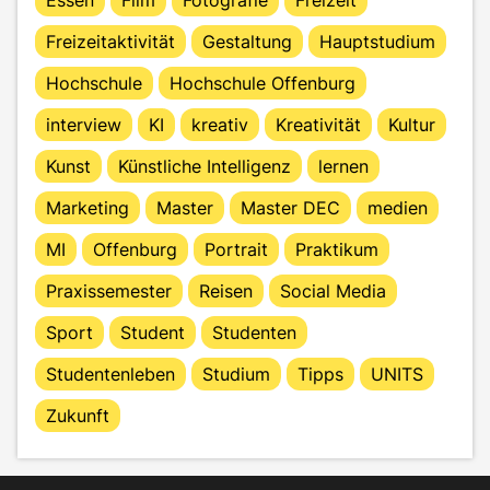
Freizeitaktivität
Gestaltung
Hauptstudium
Hochschule
Hochschule Offenburg
interview
KI
kreativ
Kreativität
Kultur
Kunst
Künstliche Intelligenz
lernen
Marketing
Master
Master DEC
medien
MI
Offenburg
Portrait
Praktikum
Praxissemester
Reisen
Social Media
Sport
Student
Studenten
Studentenleben
Studium
Tipps
UNITS
Zukunft