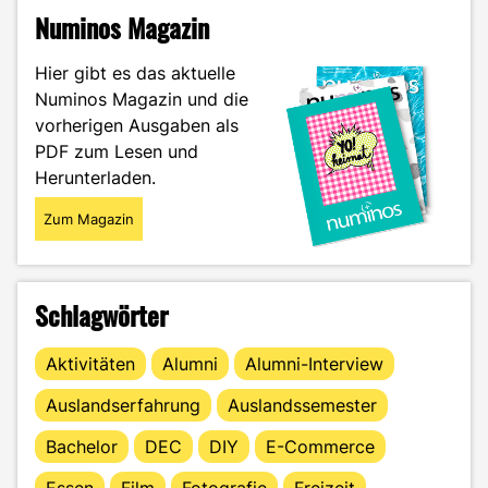
morgen
Numinos Magazin
Lehrerin:
Ein
Hier gibt es das aktuelle
Portrait
Numinos Magazin und die
von
vorherigen Ausgaben als
Katharina
Glamazdin"
PDF zum Lesen und
Herunterladen.
Zum Magazin
Schlagwörter
Aktivitäten
Alumni
Alumni-Interview
Auslandserfahrung
Auslandssemester
Bachelor
DEC
DIY
E-Commerce
Essen
Film
Fotografie
Freizeit