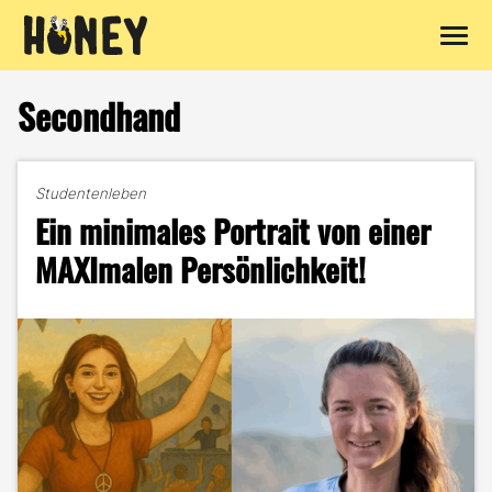
Zum
Inhalt
Secondhand
springen
Studentenleben
Ein minimales Portrait von einer
MAXImalen Persönlichkeit!