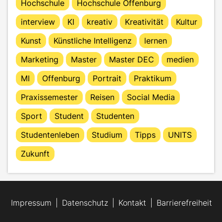
Hochschule
Hochschule Offenburg
interview
KI
kreativ
Kreativität
Kultur
Kunst
Künstliche Intelligenz
lernen
Marketing
Master
Master DEC
medien
MI
Offenburg
Portrait
Praktikum
Praxissemester
Reisen
Social Media
Sport
Student
Studenten
Studentenleben
Studium
Tipps
UNITS
Zukunft
Impressum
Datenschutz
Kontakt
Barrierefreiheit