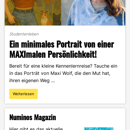
Studentenleben
Ein minimales Portrait von einer
MAXImalen Persönlichkeit!
Bereit für eine kleine Kennenlernreise? Tauche ein
in das Porträt von Maxi Wolf, die den Mut hat,
ihren eigenen Weg …
Weiterlesen
"Ein
minimales
Portrait
von
Numinos Magazin
einer
MAXImalen
Hier gibt es das aktuelle