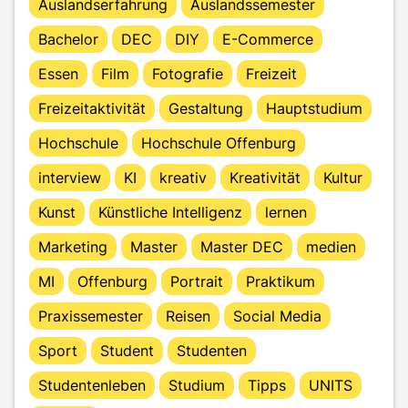
Auslandserfahrung
Auslandssemester
Bachelor
DEC
DIY
E-Commerce
Essen
Film
Fotografie
Freizeit
Freizeitaktivität
Gestaltung
Hauptstudium
Hochschule
Hochschule Offenburg
interview
KI
kreativ
Kreativität
Kultur
Kunst
Künstliche Intelligenz
lernen
Marketing
Master
Master DEC
medien
MI
Offenburg
Portrait
Praktikum
Praxissemester
Reisen
Social Media
Sport
Student
Studenten
Studentenleben
Studium
Tipps
UNITS