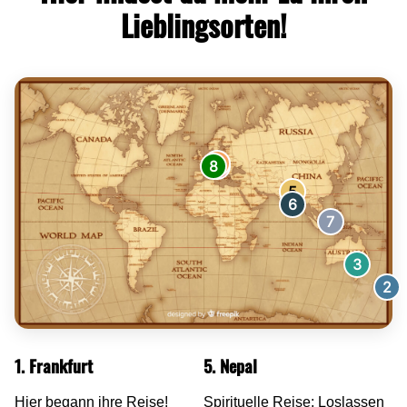
Lieblingsorten!
4
8
1
5
6
7
3
2
1. Frankfurt
5. Nepal
Hier begann ihre Reise!
Spirituelle Reise: Loslassen