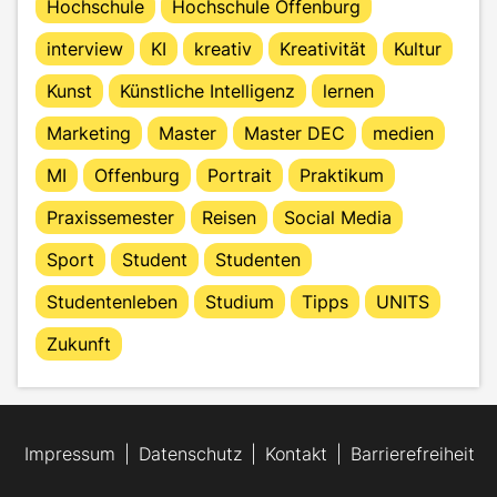
Hochschule
Hochschule Offenburg
interview
KI
kreativ
Kreativität
Kultur
Kunst
Künstliche Intelligenz
lernen
Marketing
Master
Master DEC
medien
MI
Offenburg
Portrait
Praktikum
Praxissemester
Reisen
Social Media
Sport
Student
Studenten
Studentenleben
Studium
Tipps
UNITS
Zukunft
Impressum
Datenschutz
Kontakt
Barrierefreiheit