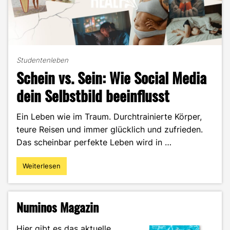
Studentenleben
Schein vs. Sein: Wie Social Media
dein Selbstbild beeinflusst
Ein Leben wie im Traum. Durchtrainierte Körper,
teure Reisen und immer glücklich und zufrieden.
Das scheinbar perfekte Leben wird in …
Weiterlesen
"Schein
vs.
Sein:
Wie
Numinos Magazin
Social
Media
Hier gibt es das aktuelle