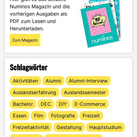
dein
Numinos Magazin und die
Selbstbild
vorherigen Ausgaben als
beeinflusst"
PDF zum Lesen und
Herunterladen.
Zum Magazin
Schlagwörter
Aktivitäten
Alumni
Alumni-Interview
Auslandserfahrung
Auslandssemester
Bachelor
DEC
DIY
E-Commerce
Essen
Film
Fotografie
Freizeit
Freizeitaktivität
Gestaltung
Hauptstudium