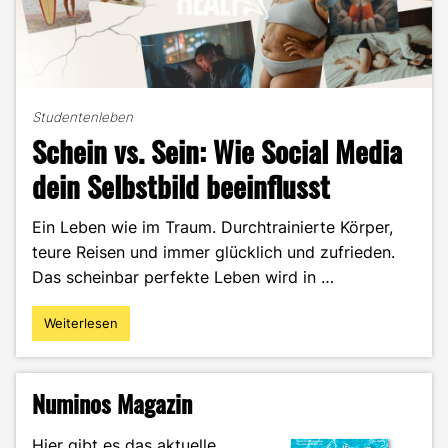
Studentenleben
Schein vs. Sein: Wie Social Media
dein Selbstbild beeinflusst
Ein Leben wie im Traum. Durchtrainierte Körper,
teure Reisen und immer glücklich und zufrieden.
Das scheinbar perfekte Leben wird in …
Weiterlesen
"Schein
vs.
Sein:
Wie
Numinos Magazin
Social
Media
Hier gibt es das aktuelle