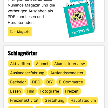
dein
Numinos Magazin und die
Selbstbild
vorherigen Ausgaben als
beeinflusst"
PDF zum Lesen und
Herunterladen.
Zum Magazin
Schlagwörter
Aktivitäten
Alumni
Alumni-Interview
Auslandserfahrung
Auslandssemester
Bachelor
DEC
DIY
E-Commerce
Essen
Film
Fotografie
Freizeit
Freizeitaktivität
Gestaltung
Hauptstudium