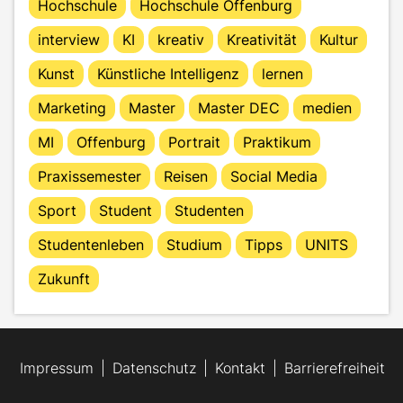
Hochschule
Hochschule Offenburg
interview
KI
kreativ
Kreativität
Kultur
Kunst
Künstliche Intelligenz
lernen
Marketing
Master
Master DEC
medien
MI
Offenburg
Portrait
Praktikum
Praxissemester
Reisen
Social Media
Sport
Student
Studenten
Studentenleben
Studium
Tipps
UNITS
Zukunft
Impressum
Datenschutz
Kontakt
Barrierefreiheit