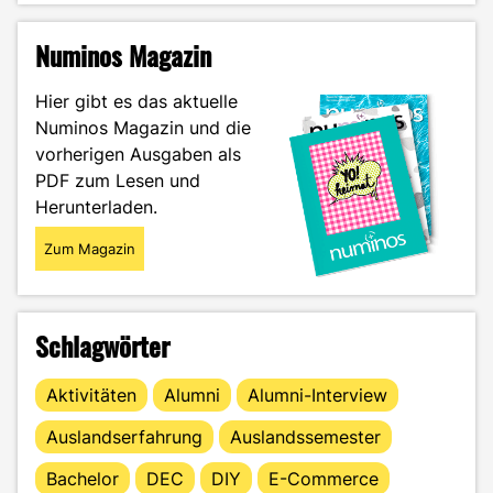
Die
Kompetenz
Numinos Magazin
für
eine
Hier gibt es das aktuelle
erfolgreiche
Numinos Magazin und die
Zukunft"
vorherigen Ausgaben als
PDF zum Lesen und
Herunterladen.
Zum Magazin
Schlagwörter
Aktivitäten
Alumni
Alumni-Interview
Auslandserfahrung
Auslandssemester
Bachelor
DEC
DIY
E-Commerce