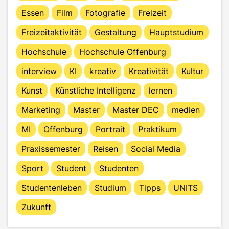
Essen
Film
Fotografie
Freizeit
Freizeitaktivität
Gestaltung
Hauptstudium
Hochschule
Hochschule Offenburg
interview
KI
kreativ
Kreativität
Kultur
Kunst
Künstliche Intelligenz
lernen
Marketing
Master
Master DEC
medien
MI
Offenburg
Portrait
Praktikum
Praxissemester
Reisen
Social Media
Sport
Student
Studenten
Studentenleben
Studium
Tipps
UNITS
Zukunft