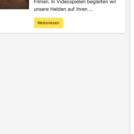
Filmen. In Videospielen begleiten wir
unsere Helden auf ihren …
Weiterlesen
"Games
mit
Tiefe:
Eine
gute
Story
für
euer
Videospiel!"