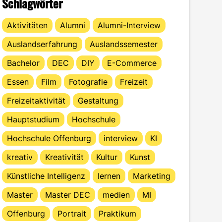
Schlagwörter
Aktivitäten
Alumni
Alumni-Interview
Auslandserfahrung
Auslandssemester
Bachelor
DEC
DIY
E-Commerce
Essen
Film
Fotografie
Freizeit
Freizeitaktivität
Gestaltung
Hauptstudium
Hochschule
Hochschule Offenburg
interview
KI
kreativ
Kreativität
Kultur
Kunst
Künstliche Intelligenz
lernen
Marketing
Master
Master DEC
medien
MI
Offenburg
Portrait
Praktikum