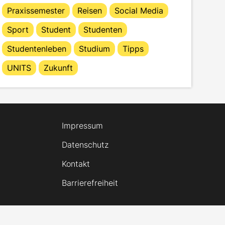
Praxissemester
Reisen
Social Media
Sport
Student
Studenten
Studentenleben
Studium
Tipps
UNITS
Zukunft
Impressum
Datenschutz
Kontakt
Barrierefreiheit