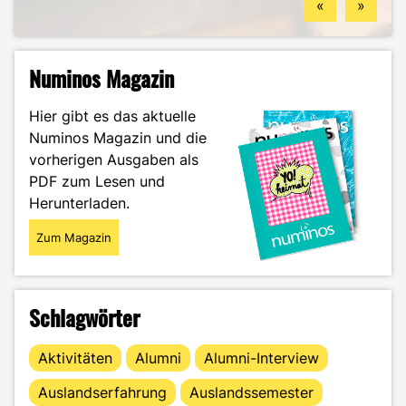
«
»
Numinos Magazin
Hier gibt es das aktuelle
Numinos Magazin und die
vorherigen Ausgaben als
PDF zum Lesen und
Herunterladen.
Zum Magazin
Schlagwörter
Aktivitäten
Alumni
Alumni-Interview
Auslandserfahrung
Auslandssemester