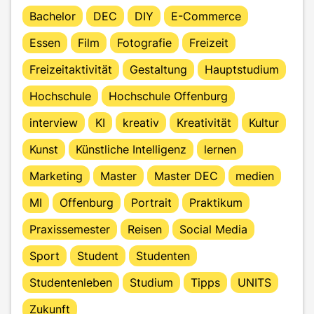
Bachelor
DEC
DIY
E-Commerce
Essen
Film
Fotografie
Freizeit
Freizeitaktivität
Gestaltung
Hauptstudium
Hochschule
Hochschule Offenburg
interview
KI
kreativ
Kreativität
Kultur
Kunst
Künstliche Intelligenz
lernen
Marketing
Master
Master DEC
medien
MI
Offenburg
Portrait
Praktikum
Praxissemester
Reisen
Social Media
Sport
Student
Studenten
Studentenleben
Studium
Tipps
UNITS
Zukunft