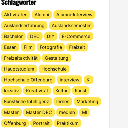
Schlagwörter
Aktivitäten
Alumni
Alumni-Interview
Auslandserfahrung
Auslandssemester
Bachelor
DEC
DIY
E-Commerce
Essen
Film
Fotografie
Freizeit
Freizeitaktivität
Gestaltung
Hauptstudium
Hochschule
Hochschule Offenburg
interview
KI
kreativ
Kreativität
Kultur
Kunst
Künstliche Intelligenz
lernen
Marketing
Master
Master DEC
medien
MI
Offenburg
Portrait
Praktikum