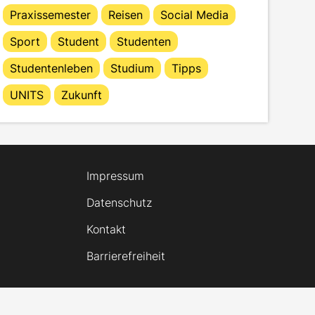
Praxissemester
Reisen
Social Media
Sport
Student
Studenten
Studentenleben
Studium
Tipps
UNITS
Zukunft
Impressum
Datenschutz
Kontakt
Barrierefreiheit