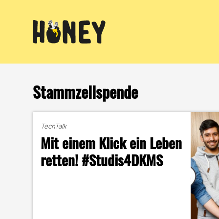
Zum
Inhalt
springen
Stammzellspende
TechTalk
Mit einem Klick ein Leben
retten! #Studis4DKMS