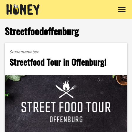
Zum
Inhalt
Streetfoodoffenburg
springen
Studentenleben
Streetfood Tour in Offenburg!