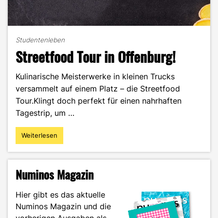
Studentenleben
Streetfood Tour in Offenburg!
Kulinarische Meisterwerke in kleinen Trucks
versammelt auf einem Platz – die Streetfood
Tour.Klingt doch perfekt für einen nahrhaften
Tagestrip, um …
Weiterlesen
"Streetfood
Tour
in
Offenburg!"
Numinos Magazin
Hier gibt es das aktuelle
Numinos Magazin und die