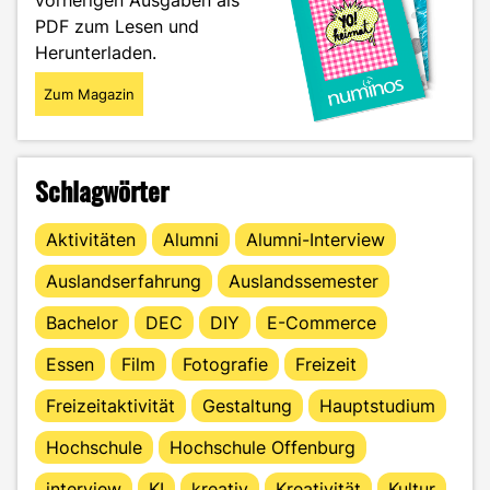
vorherigen Ausgaben als
PDF zum Lesen und
Herunterladen.
Zum Magazin
Schlagwörter
Aktivitäten
Alumni
Alumni-Interview
Auslandserfahrung
Auslandssemester
Bachelor
DEC
DIY
E-Commerce
Essen
Film
Fotografie
Freizeit
Freizeitaktivität
Gestaltung
Hauptstudium
Hochschule
Hochschule Offenburg
interview
KI
kreativ
Kreativität
Kultur