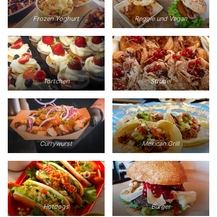
Frozen Yoghurt
Reggie und Vegan
Törtchen
Strudel
Currywurst
Mexican Grill
Hotdogs
Burger