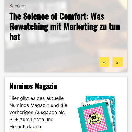
Studium
The Science of Comfort: Was
Studium
B2B-Marketing für das Handwerk
Rewatching mit Marketing zu tun
Studium
Zwischen Offenburg und
– und warum du hier deine
hat
Studium
Studentenleben
Gengenbach – DEC an drei
berufliche Zukunft finden
Mein ehrlicher DEC-Survival-
Ästhetik, Sport und
Standorten
könntest
Guide durch das Wintersemester
Zukunftspläne: Aylin im Portrait
«
»
Numinos Magazin
Hier gibt es das aktuelle
Numinos Magazin und die
vorherigen Ausgaben als
PDF zum Lesen und
Herunterladen.