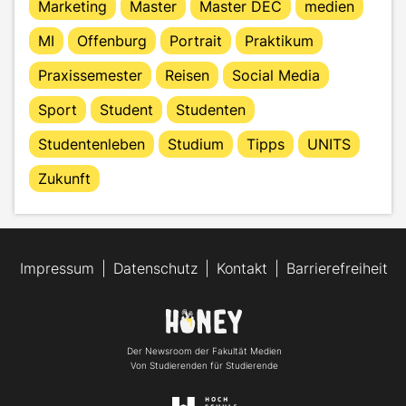
Marketing
Master
Master DEC
medien
MI
Offenburg
Portrait
Praktikum
Praxissemester
Reisen
Social Media
Sport
Student
Studenten
Studentenleben
Studium
Tipps
UNITS
Zukunft
Impressum
Datenschutz
Kontakt
Barrierefreiheit
Der Newsroom der Fakultät Medien
Von Studierenden für Studierende