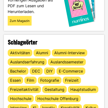
vorherigen Ausgaben als
PDF zum Lesen und
Herunterladen.
Zum Magazin
Schlagwörter
Aktivitäten
Alumni
Alumni-Interview
Auslandserfahrung
Auslandssemester
Bachelor
DEC
DIY
E-Commerce
Essen
Film
Fotografie
Freizeit
Freizeitaktivität
Gestaltung
Hauptstudium
Hochschule
Hochschule Offenburg
interview
KI
kreativ
Kreativität
Kultur