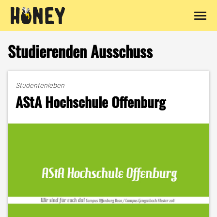
Zum
Inhalt
Studierenden Ausschuss
springen
Studentenleben
AStA Hochschule Offenburg