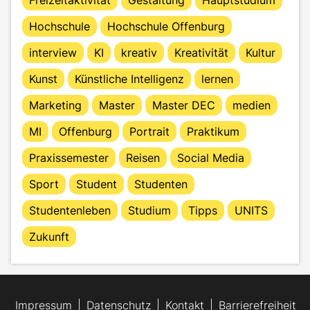
Hochschule
Hochschule Offenburg
interview
KI
kreativ
Kreativität
Kultur
Kunst
Künstliche Intelligenz
lernen
Marketing
Master
Master DEC
medien
MI
Offenburg
Portrait
Praktikum
Praxissemester
Reisen
Social Media
Sport
Student
Studenten
Studentenleben
Studium
Tipps
UNITS
Zukunft
Impressum
Datenschutz
Kontakt
Barrierefreiheit