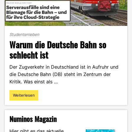
Studentenleben
Warum die Deutsche Bahn so
schlecht ist
Der Zugverkehr in Deutschland ist in Aufruhr und
die Deutsche Bahn (DB) steht im Zentrum der
Kritik. Was einst als …
Weiterlesen
"Warum
die
Deutsche
Bahn
Numinos Magazin
so
schlecht
Hier gibt es das aktuelle