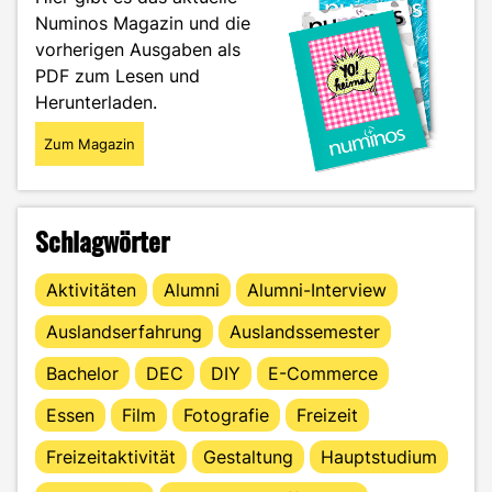
ist"
Numinos Magazin und die
vorherigen Ausgaben als
PDF zum Lesen und
Herunterladen.
Zum Magazin
Schlagwörter
Aktivitäten
Alumni
Alumni-Interview
Auslandserfahrung
Auslandssemester
Bachelor
DEC
DIY
E-Commerce
Essen
Film
Fotografie
Freizeit
Freizeitaktivität
Gestaltung
Hauptstudium