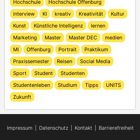
Hochschule
Hochschule Offenburg
interview
KI
kreativ
Kreativität
Kultur
Kunst
Künstliche Intelligenz
lernen
Marketing
Master
Master DEC
medien
MI
Offenburg
Portrait
Praktikum
Praxissemester
Reisen
Social Media
Sport
Student
Studenten
Studentenleben
Studium
Tipps
UNITS
Zukunft
Impressum
Datenschutz
Kontakt
Barrierefreiheit