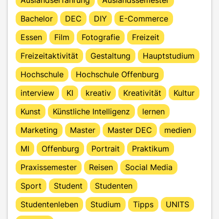
Bachelor
DEC
DIY
E-Commerce
Essen
Film
Fotografie
Freizeit
Freizeitaktivität
Gestaltung
Hauptstudium
Hochschule
Hochschule Offenburg
interview
KI
kreativ
Kreativität
Kultur
Kunst
Künstliche Intelligenz
lernen
Marketing
Master
Master DEC
medien
MI
Offenburg
Portrait
Praktikum
Praxissemester
Reisen
Social Media
Sport
Student
Studenten
Studentenleben
Studium
Tipps
UNITS