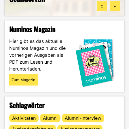
«
»
Numinos Magazin
Hier gibt es das aktuelle
Numinos Magazin und die
vorherigen Ausgaben als
PDF zum Lesen und
Herunterladen.
Zum Magazin
Schlagwörter
Aktivitäten
Alumni
Alumni-Interview
Auslandserfahrung
Auslandssemester