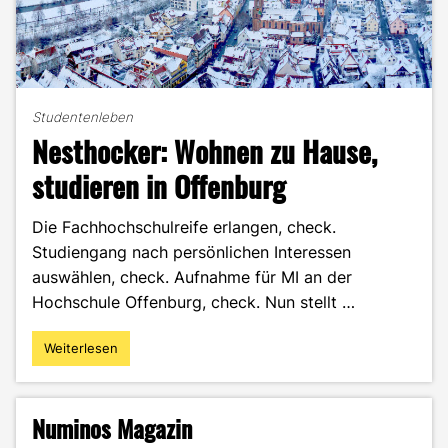
Studentenleben
Nesthocker: Wohnen zu Hause,
studieren in Offenburg
Die Fachhochschulreife erlangen, check.
Studiengang nach persönlichen Interessen
auswählen, check. Aufnahme für MI an der
Hochschule Offenburg, check. Nun stellt …
Weiterlesen
"Nesthocker:
Wohnen
zu
Hause,
Numinos Magazin
studieren