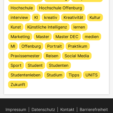
Hochschule
Hochschule Offenburg
interview
KI
kreativ
Kreativität
Kultur
Kunst
Künstliche Intelligenz
lernen
Marketing
Master
Master DEC
medien
MI
Offenburg
Portrait
Praktikum
Praxissemester
Reisen
Social Media
Sport
Student
Studenten
Studentenleben
Studium
Tipps
UNITS
Zukunft
Impressum
Datenschutz
Kontakt
Barrierefreiheit