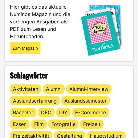
in
Hier gibt es das aktuelle
Offenburg"
Numinos Magazin und die
vorherigen Ausgaben als
PDF zum Lesen und
Herunterladen.
Zum Magazin
Schlagwörter
Aktivitäten
Alumni
Alumni-Interview
Auslandserfahrung
Auslandssemester
Bachelor
DEC
DIY
E-Commerce
Essen
Film
Fotografie
Freizeit
Freizeitaktivität
Gestaltung
Hauptstudium