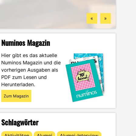
Standorten
finden könntest
Wintersemester
Portrait
«
»
Numinos Magazin
Hier gibt es das aktuelle
Numinos Magazin und die
vorherigen Ausgaben als
PDF zum Lesen und
Herunterladen.
Zum Magazin
Schlagwörter
Aktivitäten
Alumni
Alumni-Interview