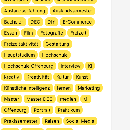
Auslandserfahrung
Auslandssemester
Bachelor
DEC
DIY
E-Commerce
Essen
Film
Fotografie
Freizeit
Freizeitaktivität
Gestaltung
Hauptstudium
Hochschule
Hochschule Offenburg
interview
KI
kreativ
Kreativität
Kultur
Kunst
Künstliche Intelligenz
lernen
Marketing
Master
Master DEC
medien
MI
Offenburg
Portrait
Praktikum
Praxissemester
Reisen
Social Media