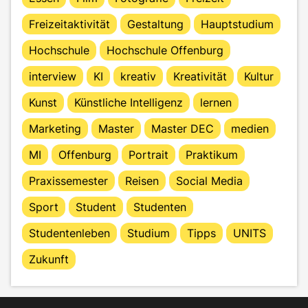
Freizeitaktivität
Gestaltung
Hauptstudium
Hochschule
Hochschule Offenburg
interview
KI
kreativ
Kreativität
Kultur
Kunst
Künstliche Intelligenz
lernen
Marketing
Master
Master DEC
medien
MI
Offenburg
Portrait
Praktikum
Praxissemester
Reisen
Social Media
Sport
Student
Studenten
Studentenleben
Studium
Tipps
UNITS
Zukunft