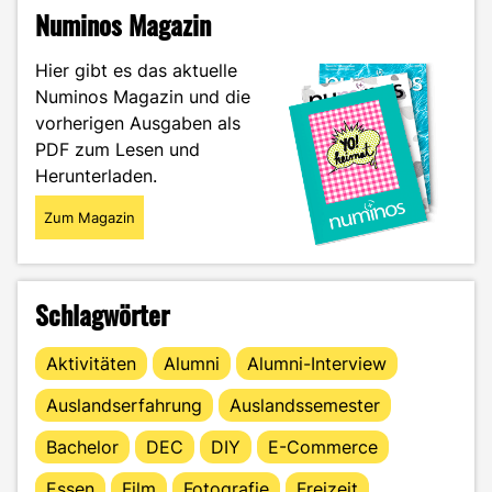
Numinos Magazin
Hier gibt es das aktuelle
Numinos Magazin und die
vorherigen Ausgaben als
PDF zum Lesen und
Herunterladen.
Zum Magazin
Schlagwörter
Aktivitäten
Alumni
Alumni-Interview
Auslandserfahrung
Auslandssemester
Bachelor
DEC
DIY
E-Commerce
Essen
Film
Fotografie
Freizeit