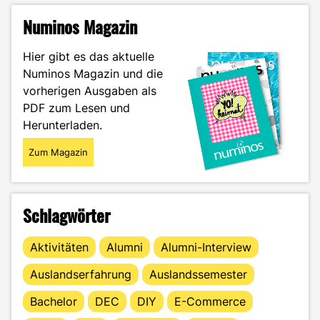
Numinos Magazin
Hier gibt es das aktuelle
Numinos Magazin und die
vorherigen Ausgaben als
PDF zum Lesen und
Herunterladen.
Zum Magazin
Schlagwörter
Aktivitäten
Alumni
Alumni-Interview
Auslandserfahrung
Auslandssemester
Bachelor
DEC
DIY
E-Commerce