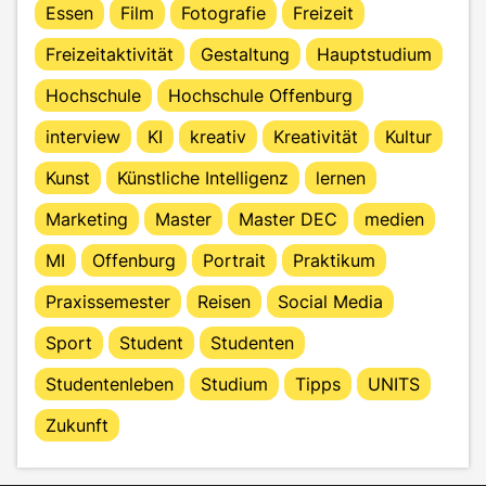
Essen
Film
Fotografie
Freizeit
Freizeitaktivität
Gestaltung
Hauptstudium
Hochschule
Hochschule Offenburg
interview
KI
kreativ
Kreativität
Kultur
Kunst
Künstliche Intelligenz
lernen
Marketing
Master
Master DEC
medien
MI
Offenburg
Portrait
Praktikum
Praxissemester
Reisen
Social Media
Sport
Student
Studenten
Studentenleben
Studium
Tipps
UNITS
Zukunft