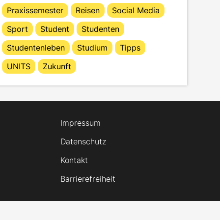
Praxissemester
Reisen
Social Media
Sport
Student
Studenten
Studentenleben
Studium
Tipps
UNITS
Zukunft
Impressum
Datenschutz
Kontakt
Barrierefreiheit