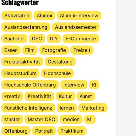
Schlagwörter
Aktivitäten
Alumni
Alumni-Interview
Auslandserfahrung
Auslandssemester
Bachelor
DEC
DIY
E-Commerce
Essen
Film
Fotografie
Freizeit
Freizeitaktivität
Gestaltung
Hauptstudium
Hochschule
Hochschule Offenburg
interview
KI
kreativ
Kreativität
Kultur
Kunst
Künstliche Intelligenz
lernen
Marketing
Master
Master DEC
medien
MI
Offenburg
Portrait
Praktikum