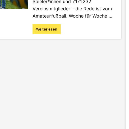
Spieler*innen und 7.171.232
Vereinsmitglieder – die Rede ist vom
Amateurfußball. Woche für Woche …
Weiterlesen
"Wie
das
Start-
up
„Tippinho“
die
Herzen
der
Amateurkicker
erobert"