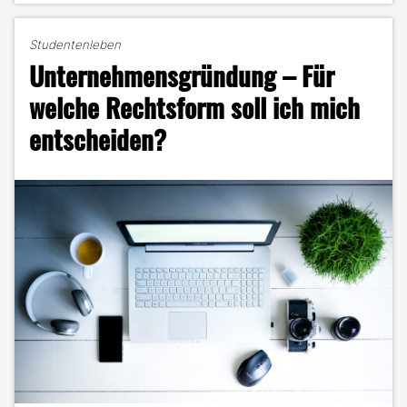
Start-
up
Studentenleben
„Tippinho“
Unternehmensgründung – Für
die
Herzen
welche Rechtsform soll ich mich
der
entscheiden?
Amateurkicker
erobert"