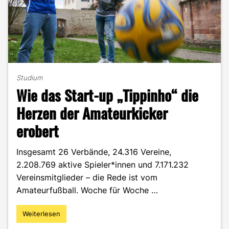
Studium
Wie das Start-up „Tippinho“ die
Herzen der Amateurkicker
erobert
Insgesamt 26 Verbände, 24.316 Vereine,
2.208.769 aktive Spieler*innen und 7.171.232
Vereinsmitglieder – die Rede ist vom
Amateurfußball. Woche für Woche …
Weiterlesen
"Wie
das