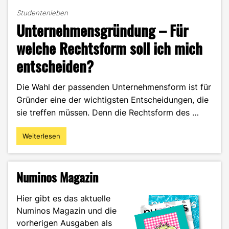
Studentenleben
Unternehmensgründung – Für
welche Rechtsform soll ich mich
entscheiden?
Die Wahl der passenden Unternehmensform ist für
Gründer eine der wichtigsten Entscheidungen, die
sie treffen müssen. Denn die Rechtsform des …
Weiterlesen
"Unternehmensgründung
–
Für
welche
Numinos Magazin
Rechtsform
soll
Hier gibt es das aktuelle
ich
Numinos Magazin und die
mich
vorherigen Ausgaben als
entscheiden?"