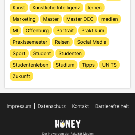
Kunst
Künstliche Intelligenz
lernen
Marketing
Master
Master DEC
medien
MI
Offenburg
Portrait
Praktikum
Praxissemester
Reisen
Social Media
Sport
Student
Studenten
Studentenleben
Studium
Tipps
UNITS
Zukunft
Impressum
Datenschutz
Kontakt
Barrierefreiheit
Der Newsroom der Fakultät Medien