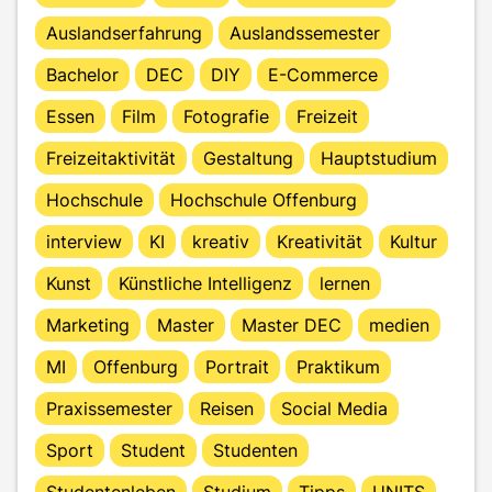
Auslandserfahrung
Auslandssemester
Bachelor
DEC
DIY
E-Commerce
Essen
Film
Fotografie
Freizeit
Freizeitaktivität
Gestaltung
Hauptstudium
Hochschule
Hochschule Offenburg
interview
KI
kreativ
Kreativität
Kultur
Kunst
Künstliche Intelligenz
lernen
Marketing
Master
Master DEC
medien
MI
Offenburg
Portrait
Praktikum
Praxissemester
Reisen
Social Media
Sport
Student
Studenten
Studentenleben
Studium
Tipps
UNITS