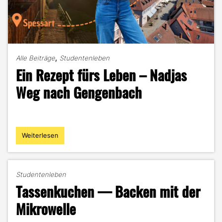
,
Alle Beiträge
Studentenleben
Ein Rezept fürs Leben – Nadjas
Weg nach Gengenbach
Weiterlesen
"Ein
Rezept
fürs
Leben
Studentenleben
–
Tassenkuchen — Backen mit der
Nadjas
Weg
Mikrowelle
nach
Gengenbach"