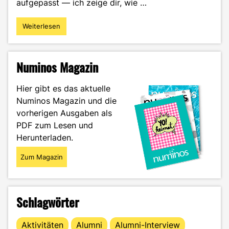
aufgepasst — ich zeige dir, wie …
Weiterlesen
"Tassenkuchen
—
Backen
mit
Numinos Magazin
der
Mikrowelle"
Hier gibt es das aktuelle
Numinos Magazin und die
vorherigen Ausgaben als
PDF zum Lesen und
Herunterladen.
Zum Magazin
Schlagwörter
Aktivitäten
Alumni
Alumni-Interview