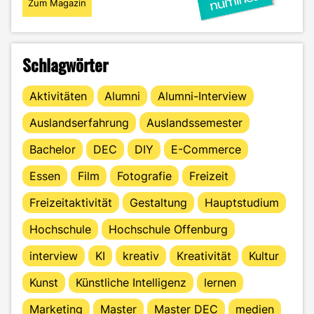
Zum Magazin
Schlagwörter
Aktivitäten
Alumni
Alumni-Interview
Auslandserfahrung
Auslandssemester
Bachelor
DEC
DIY
E-Commerce
Essen
Film
Fotografie
Freizeit
Freizeitaktivität
Gestaltung
Hauptstudium
Hochschule
Hochschule Offenburg
interview
KI
kreativ
Kreativität
Kultur
Kunst
Künstliche Intelligenz
lernen
Marketing
Master
Master DEC
medien