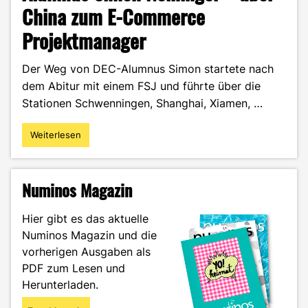
China zum E-Commerce
Projektmanager
Der Weg von DEC-Alumnus Simon startete nach
dem Abitur mit einem FSJ und führte über die
Stationen Schwenningen, Shanghai, Xiamen, …
Weiterlesen
"Alumnus
Simon
Neininger
–
Numinos Magazin
über
China
Hier gibt es das aktuelle
zum
Numinos Magazin und die
E-
vorherigen Ausgaben als
Commerce
Projektmanager"
PDF zum Lesen und
Herunterladen.