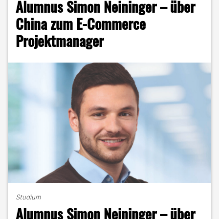
Alumnus Simon Neininger – über
Erfolgsgeschichte
mit
China zum E-Commerce
Biss"
Projektmanager
Studium
Alumnus Simon Neininger – über