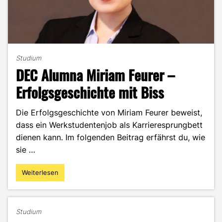
Studium
DEC Alumna Miriam Feurer –
Erfolgsgeschichte mit Biss
Die Erfolgsgeschichte von Miriam Feurer beweist,
dass ein Werkstudentenjob als Karrieresprungbett
dienen kann. Im folgenden Beitrag erfährst du, wie
sie …
Weiterlesen
"DEC
Alumna
Miriam
Feurer
Studium
–