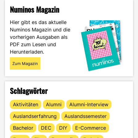
Numinos Magazin
Hier gibt es das aktuelle
Numinos Magazin und die
vorherigen Ausgaben als
PDF zum Lesen und
Herunterladen.
Zum Magazin
Schlagwörter
Aktivitäten
Alumni
Alumni-Interview
Auslandserfahrung
Auslandssemester
Bachelor
DEC
DIY
E-Commerce