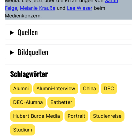
Media. Lies jetzt über die Erfahrungen von
Sarah
Feige
,
Melanie Krauße
und
Lea Wieser
beim
Medienkonzern.
Quellen
Bildquellen
Schlagwörter
Alumni
Alumni-Interview
China
DEC
DEC-Alumna
Eatbetter
Hubert Burda Media
Portrait
Studienreise
Studium