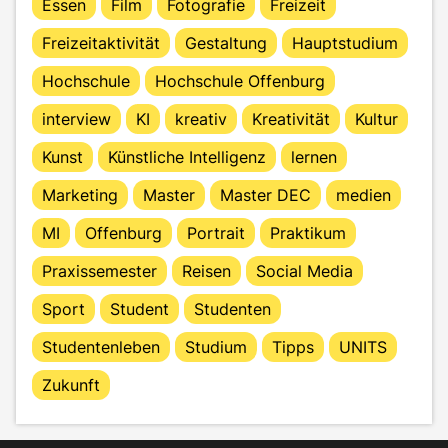
Essen
Film
Fotografie
Freizeit
Freizeitaktivität
Gestaltung
Hauptstudium
Hochschule
Hochschule Offenburg
interview
KI
kreativ
Kreativität
Kultur
Kunst
Künstliche Intelligenz
lernen
Marketing
Master
Master DEC
medien
MI
Offenburg
Portrait
Praktikum
Praxissemester
Reisen
Social Media
Sport
Student
Studenten
Studentenleben
Studium
Tipps
UNITS
Zukunft