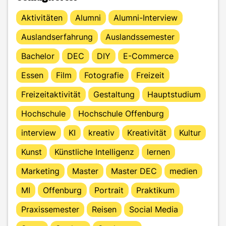
Aktivitäten
Alumni
Alumni-Interview
Auslandserfahrung
Auslandssemester
Bachelor
DEC
DIY
E-Commerce
Essen
Film
Fotografie
Freizeit
Freizeitaktivität
Gestaltung
Hauptstudium
Hochschule
Hochschule Offenburg
interview
KI
kreativ
Kreativität
Kultur
Kunst
Künstliche Intelligenz
lernen
Marketing
Master
Master DEC
medien
MI
Offenburg
Portrait
Praktikum
Praxissemester
Reisen
Social Media