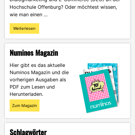
Hochschule Offenburg? Oder möchtest wissen,
wie man einen …
Weiterlesen
"Vom
DEC
Master
bis
Numinos Magazin
zu
Hubert
Hier gibt es das aktuelle
Burda
Numinos Magazin und die
Media
vorherigen Ausgaben als
–
Sarah
PDF zum Lesen und
Feige
Herunterladen.
im
Portrait"
Zum Magazin
Schlagwörter