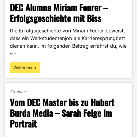
DEC Alumna Miriam Feurer –
Erfolgsgeschichte mit Biss
Die Erfolgsgeschichte von Miriam Feurer beweist,
dass ein Werkstudentenjob als Karrieresprungbett
dienen kann. Im folgenden Beitrag erfährst du, wie
sie …
Weiterlesen
"DEC
Alumna
Miriam
Feurer
Studium
–
Vom DEC Master bis zu Hubert
Erfolgsgeschichte
mit
Burda Media – Sarah Feige im
Biss"
Portrait