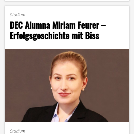
und
Abenteuerlust:
Studium
DEC-
DEC Alumna Miriam Feurer –
Alumna
Leonie
Erfolgsgeschichte mit Biss
Schwall
im
Porträt"
Studium