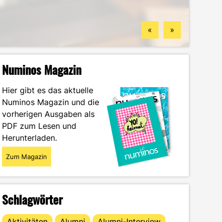
Standorten
finden könntest
Wintersemester
Portrait
«
»
Numinos Magazin
Hier gibt es das aktuelle
Numinos Magazin und die
vorherigen Ausgaben als
PDF zum Lesen und
Herunterladen.
Zum Magazin
Schlagwörter
Aktivitäten
Alumni
Alumni-Interview