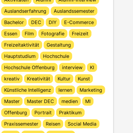
Auslandserfahrung
Auslandssemester
Bachelor
DEC
DIY
E-Commerce
Essen
Film
Fotografie
Freizeit
Freizeitaktivität
Gestaltung
Hauptstudium
Hochschule
Hochschule Offenburg
interview
KI
kreativ
Kreativität
Kultur
Kunst
Künstliche Intelligenz
lernen
Marketing
Master
Master DEC
medien
MI
Offenburg
Portrait
Praktikum
Praxissemester
Reisen
Social Media