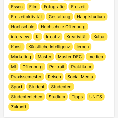
Essen
Film
Fotografie
Freizeit
Freizeitaktivität
Gestaltung
Hauptstudium
Hochschule
Hochschule Offenburg
interview
KI
kreativ
Kreativität
Kultur
Kunst
Künstliche Intelligenz
lernen
Marketing
Master
Master DEC
medien
MI
Offenburg
Portrait
Praktikum
Praxissemester
Reisen
Social Media
Sport
Student
Studenten
Studentenleben
Studium
Tipps
UNITS
Zukunft