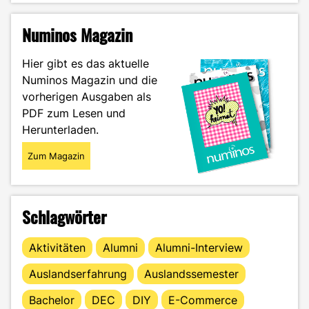
Master
bis
Numinos Magazin
zu
Hubert
Hier gibt es das aktuelle
Burda
Numinos Magazin und die
Media
vorherigen Ausgaben als
–
Sarah
PDF zum Lesen und
Feige
Herunterladen.
im
Portrait"
Zum Magazin
Schlagwörter
Aktivitäten
Alumni
Alumni-Interview
Auslandserfahrung
Auslandssemester
Bachelor
DEC
DIY
E-Commerce