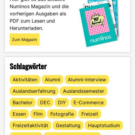
der
Numinos Magazin und die
Lehre"
vorherigen Ausgaben als
PDF zum Lesen und
Herunterladen.
Zum Magazin
Schlagwörter
Aktivitäten
Alumni
Alumni-Interview
Auslandserfahrung
Auslandssemester
Bachelor
DEC
DIY
E-Commerce
Essen
Film
Fotografie
Freizeit
Freizeitaktivität
Gestaltung
Hauptstudium