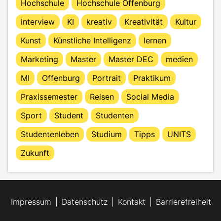
Hochschule
Hochschule Offenburg
interview
KI
kreativ
Kreativität
Kultur
Kunst
Künstliche Intelligenz
lernen
Marketing
Master
Master DEC
medien
MI
Offenburg
Portrait
Praktikum
Praxissemester
Reisen
Social Media
Sport
Student
Studenten
Studentenleben
Studium
Tipps
UNITS
Zukunft
Impressum
Datenschutz
Kontakt
Barrierefreiheit