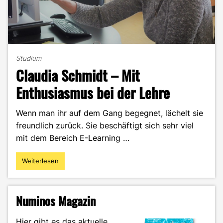
Studium
Claudia Schmidt – Mit
Enthusiasmus bei der Lehre
Wenn man ihr auf dem Gang begegnet, lächelt sie
freundlich zurück. Sie beschäftigt sich sehr viel
mit dem Bereich E-Learning …
Weiterlesen
"Claudia
Schmidt
–
Mit
Numinos Magazin
Enthusiasmus
bei
Hier gibt es das aktuelle