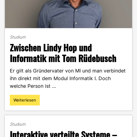
Studium
Zwischen Lindy Hop und
Informatik mit Tom Rüdebusch
Er gilt als Gründervater von MI und man verbindet
ihn direkt mit dem Modul Informatik I. Doch
welche Person ist …
Weiterlesen
"Zwischen
Lindy
Hop
und
Studium
Informatik
Interaktive verteilte Systeme –
mit