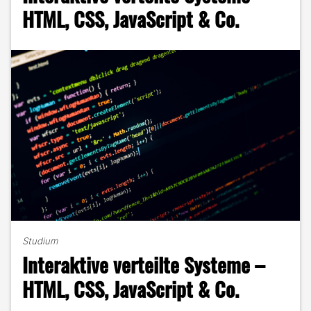
Tom
HTML, CSS, JavaScript & Co.
Rüdebusch"
Studium
Interaktive verteilte Systeme –
HTML, CSS, JavaScript & Co.