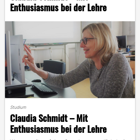
Daniel
Enthusiasmus bei der Lehre
Wolf
im
Portrait"
Studium
Claudia Schmidt – Mit
Enthusiasmus bei der Lehre