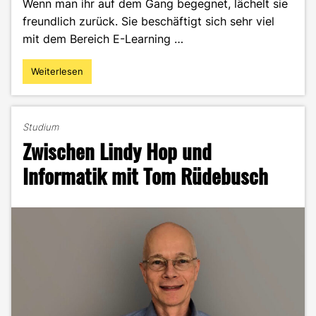
Wenn man ihr auf dem Gang begegnet, lächelt sie
freundlich zurück. Sie beschäftigt sich sehr viel
mit dem Bereich E-Learning …
Weiterlesen
"Claudia
Schmidt
–
Mit
Studium
Enthusiasmus
Zwischen Lindy Hop und
bei
der
Informatik mit Tom Rüdebusch
Lehre"