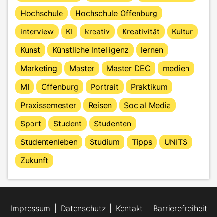
Hochschule
Hochschule Offenburg
interview
KI
kreativ
Kreativität
Kultur
Kunst
Künstliche Intelligenz
lernen
Marketing
Master
Master DEC
medien
MI
Offenburg
Portrait
Praktikum
Praxissemester
Reisen
Social Media
Sport
Student
Studenten
Studentenleben
Studium
Tipps
UNITS
Zukunft
Impressum
Datenschutz
Kontakt
Barrierefreiheit