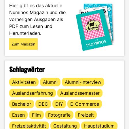
zum
Hier gibt es das aktuelle
Scheitern?"
Numinos Magazin und die
vorherigen Ausgaben als
PDF zum Lesen und
Herunterladen.
Zum Magazin
Schlagwörter
Aktivitäten
Alumni
Alumni-Interview
Auslandserfahrung
Auslandssemester
Bachelor
DEC
DIY
E-Commerce
Essen
Film
Fotografie
Freizeit
Freizeitaktivität
Gestaltung
Hauptstudium