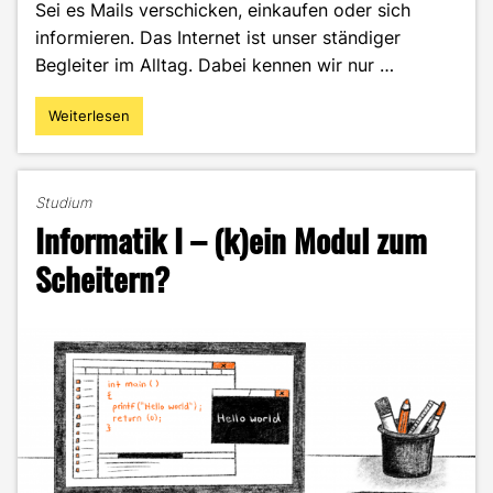
Sei es Mails verschicken, einkaufen oder sich
informieren. Das Internet ist unser ständiger
Begleiter im Alltag. Dabei kennen wir nur …
Weiterlesen
"Interaktive
verteilte
Systeme
–
Studium
HTML,
Informatik I – (k)ein Modul zum
CSS,
JavaScript
Scheitern?
&
Co."