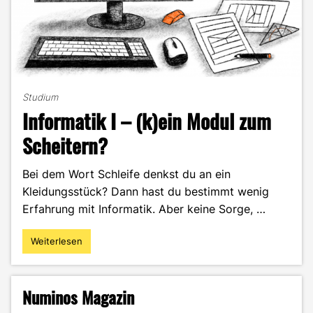
Studium
Informatik I – (k)ein Modul zum
Scheitern?
Bei dem Wort Schleife denkst du an ein
Kleidungsstück? Dann hast du bestimmt wenig
Erfahrung mit Informatik. Aber keine Sorge, …
Weiterlesen
"Informatik
I
–
(k)ein
Numinos Magazin
Modul