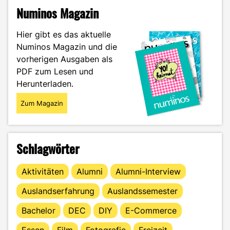
d‘Azur:
Numinos Magazin
Mein
spontaner
Hier gibt es das aktuelle
Kurztrip
Numinos Magazin und die
nach
vorherigen Ausgaben als
Nizza
und
PDF zum Lesen und
Monaco"
Herunterladen.
Zum Magazin
Schlagwörter
Aktivitäten
Alumni
Alumni-Interview
Auslandserfahrung
Auslandssemester
Bachelor
DEC
DIY
E-Commerce
Essen
Film
Fotografie
Freizeit