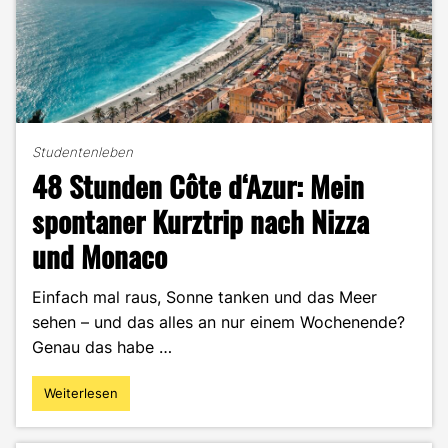
Studentenleben
48 Stunden Côte d‘Azur: Mein
spontaner Kurztrip nach Nizza
und Monaco
Einfach mal raus, Sonne tanken und das Meer
sehen – und das alles an nur einem Wochenende?
Genau das habe …
Weiterlesen
"48
Stunden
Côte