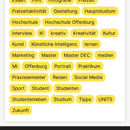
Freizeitaktivität
Gestaltung
Hauptstudium
Hochschule
Hochschule Offenburg
interview
KI
kreativ
Kreativität
Kultur
Kunst
Künstliche Intelligenz
lernen
Marketing
Master
Master DEC
medien
MI
Offenburg
Portrait
Praktikum
Praxissemester
Reisen
Social Media
Sport
Student
Studenten
Studentenleben
Studium
Tipps
UNITS
Zukunft