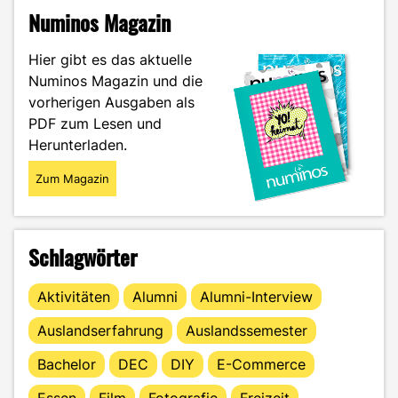
d‘Azur:
Numinos Magazin
Mein
spontaner
Hier gibt es das aktuelle
Kurztrip
Numinos Magazin und die
nach
vorherigen Ausgaben als
Nizza
und
PDF zum Lesen und
Monaco"
Herunterladen.
Zum Magazin
Schlagwörter
Aktivitäten
Alumni
Alumni-Interview
Auslandserfahrung
Auslandssemester
Bachelor
DEC
DIY
E-Commerce
Essen
Film
Fotografie
Freizeit