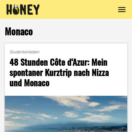
Zum
Inhalt
Monaco
springen
Studentenleben
48 Stunden Côte d‘Azur: Mein
spontaner Kurztrip nach Nizza
und Monaco