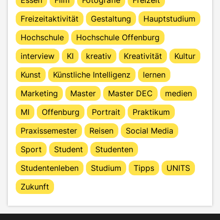
Freizeitaktivität
Gestaltung
Hauptstudium
Hochschule
Hochschule Offenburg
interview
KI
kreativ
Kreativität
Kultur
Kunst
Künstliche Intelligenz
lernen
Marketing
Master
Master DEC
medien
MI
Offenburg
Portrait
Praktikum
Praxissemester
Reisen
Social Media
Sport
Student
Studenten
Studentenleben
Studium
Tipps
UNITS
Zukunft