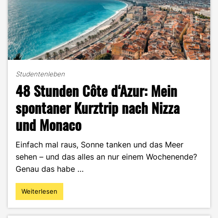
Studentenleben
48 Stunden Côte d‘Azur: Mein
spontaner Kurztrip nach Nizza
und Monaco
Einfach mal raus, Sonne tanken und das Meer
sehen – und das alles an nur einem Wochenende?
Genau das habe …
Weiterlesen
"48
Stunden
Côte