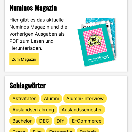
d‘Azur:
Numinos Magazin
Mein
spontaner
Hier gibt es das aktuelle
Kurztrip
Numinos Magazin und die
nach
vorherigen Ausgaben als
Nizza
und
PDF zum Lesen und
Monaco"
Herunterladen.
Zum Magazin
Schlagwörter
Aktivitäten
Alumni
Alumni-Interview
Auslandserfahrung
Auslandssemester
Bachelor
DEC
DIY
E-Commerce
Essen
Film
Fotografie
Freizeit