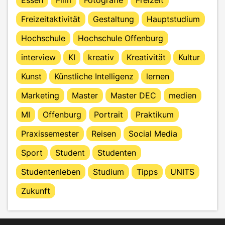
Freizeitaktivität
Gestaltung
Hauptstudium
Hochschule
Hochschule Offenburg
interview
KI
kreativ
Kreativität
Kultur
Kunst
Künstliche Intelligenz
lernen
Marketing
Master
Master DEC
medien
MI
Offenburg
Portrait
Praktikum
Praxissemester
Reisen
Social Media
Sport
Student
Studenten
Studentenleben
Studium
Tipps
UNITS
Zukunft