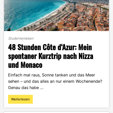
Studentenleben
48 Stunden Côte d‘Azur: Mein
spontaner Kurztrip nach Nizza
und Monaco
Einfach mal raus, Sonne tanken und das Meer
sehen – und das alles an nur einem Wochenende?
Genau das habe …
Weiterlesen
"48
Stunden
Côte