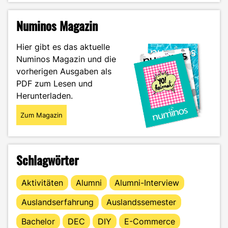
vs.
Meinungsfreiheit
Numinos Magazin
–
Der
Hier gibt es das aktuelle
Weg
Numinos Magazin und die
zu
vorherigen Ausgaben als
konstruktivem
Austausch"
PDF zum Lesen und
Herunterladen.
Zum Magazin
Schlagwörter
Aktivitäten
Alumni
Alumni-Interview
Auslandserfahrung
Auslandssemester
Bachelor
DEC
DIY
E-Commerce