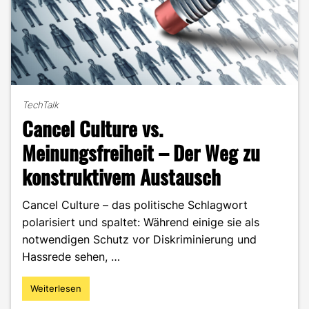
TechTalk
Cancel Culture vs.
Meinungsfreiheit – Der Weg zu
konstruktivem Austausch
Cancel Culture – das politische Schlagwort
polarisiert und spaltet: Während einige sie als
notwendigen Schutz vor Diskriminierung und
Hassrede sehen, …
Weiterlesen
"Cancel
Culture