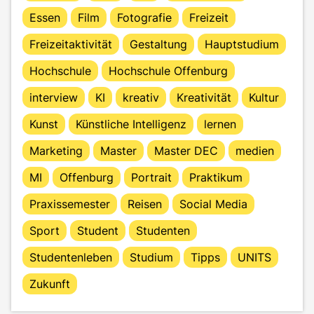
Essen
Film
Fotografie
Freizeit
Freizeitaktivität
Gestaltung
Hauptstudium
Hochschule
Hochschule Offenburg
interview
KI
kreativ
Kreativität
Kultur
Kunst
Künstliche Intelligenz
lernen
Marketing
Master
Master DEC
medien
MI
Offenburg
Portrait
Praktikum
Praxissemester
Reisen
Social Media
Sport
Student
Studenten
Studentenleben
Studium
Tipps
UNITS
Zukunft