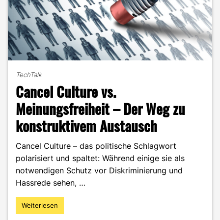
TechTalk
Cancel Culture vs.
Meinungsfreiheit – Der Weg zu
konstruktivem Austausch
Cancel Culture – das politische Schlagwort
polarisiert und spaltet: Während einige sie als
notwendigen Schutz vor Diskriminierung und
Hassrede sehen, …
Weiterlesen
"Cancel
Culture