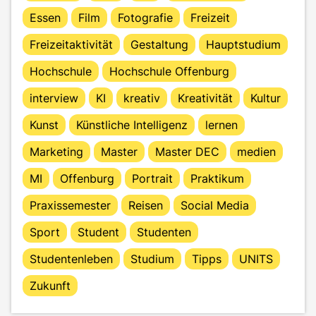
Essen
Film
Fotografie
Freizeit
Freizeitaktivität
Gestaltung
Hauptstudium
Hochschule
Hochschule Offenburg
interview
KI
kreativ
Kreativität
Kultur
Kunst
Künstliche Intelligenz
lernen
Marketing
Master
Master DEC
medien
MI
Offenburg
Portrait
Praktikum
Praxissemester
Reisen
Social Media
Sport
Student
Studenten
Studentenleben
Studium
Tipps
UNITS
Zukunft