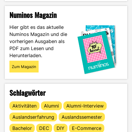
vs.
Meinungsfreiheit
Numinos Magazin
–
Der
Hier gibt es das aktuelle
Weg
Numinos Magazin und die
zu
vorherigen Ausgaben als
konstruktivem
Austausch"
PDF zum Lesen und
Herunterladen.
Zum Magazin
Schlagwörter
Aktivitäten
Alumni
Alumni-Interview
Auslandserfahrung
Auslandssemester
Bachelor
DEC
DIY
E-Commerce