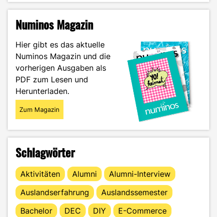
Fehlinformationen:
Vertraue
Numinos Magazin
der
offiziellen
Hier gibt es das aktuelle
SPO
Numinos Magazin und die
statt
vorherigen Ausgaben als
WhatsApp-
Gerüchten"
PDF zum Lesen und
Herunterladen.
Zum Magazin
Schlagwörter
Aktivitäten
Alumni
Alumni-Interview
Auslandserfahrung
Auslandssemester
Bachelor
DEC
DIY
E-Commerce