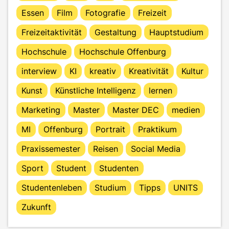
Essen
Film
Fotografie
Freizeit
Freizeitaktivität
Gestaltung
Hauptstudium
Hochschule
Hochschule Offenburg
interview
KI
kreativ
Kreativität
Kultur
Kunst
Künstliche Intelligenz
lernen
Marketing
Master
Master DEC
medien
MI
Offenburg
Portrait
Praktikum
Praxissemester
Reisen
Social Media
Sport
Student
Studenten
Studentenleben
Studium
Tipps
UNITS
Zukunft