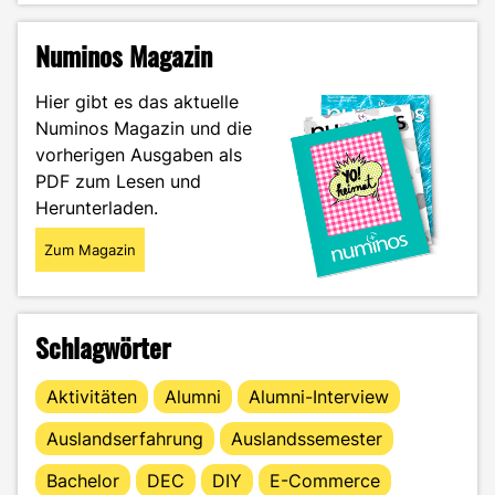
Fehlinformationen:
Vertraue
Numinos Magazin
der
offiziellen
Hier gibt es das aktuelle
SPO
Numinos Magazin und die
statt
vorherigen Ausgaben als
WhatsApp-
Gerüchten"
PDF zum Lesen und
Herunterladen.
Zum Magazin
Schlagwörter
Aktivitäten
Alumni
Alumni-Interview
Auslandserfahrung
Auslandssemester
Bachelor
DEC
DIY
E-Commerce