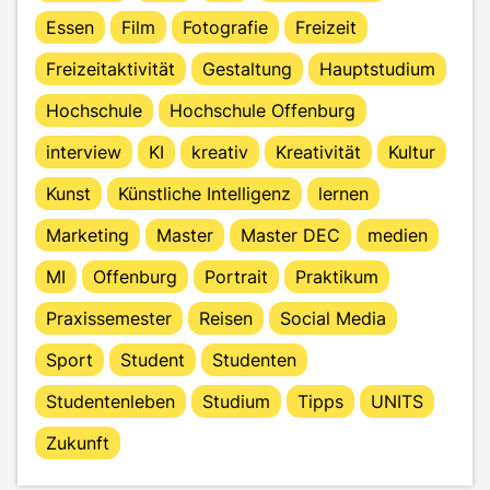
Essen
Film
Fotografie
Freizeit
Freizeitaktivität
Gestaltung
Hauptstudium
Hochschule
Hochschule Offenburg
interview
KI
kreativ
Kreativität
Kultur
Kunst
Künstliche Intelligenz
lernen
Marketing
Master
Master DEC
medien
MI
Offenburg
Portrait
Praktikum
Praxissemester
Reisen
Social Media
Sport
Student
Studenten
Studentenleben
Studium
Tipps
UNITS
Zukunft